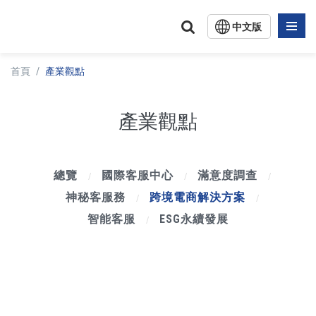
中文版
English
首頁
/
產業觀點
日文版
產業觀點
總覽
國際客服中心
滿意度調查
/
/
/
神秘客服務
跨境電商解決方案
/
/
智能客服
ESG永續發展
/