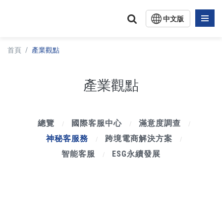
中文版
English
首頁
/
產業觀點
日文版
產業觀點
總覽
國際客服中心
滿意度調查
/
/
/
神秘客服務
跨境電商解決方案
/
/
智能客服
ESG永續發展
/