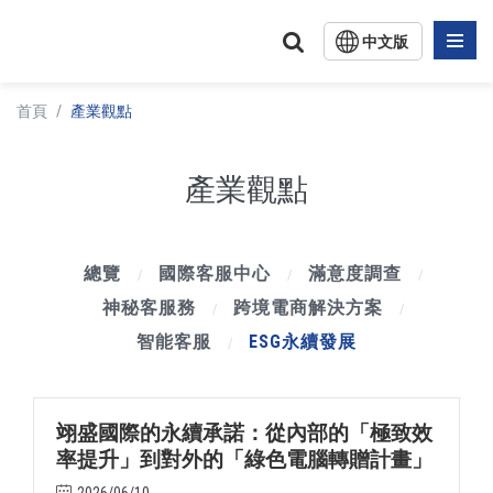
中文版
English
首頁
/
產業觀點
日文版
產業觀點
總覽
國際客服中心
滿意度調查
/
/
/
神秘客服務
跨境電商解決方案
/
/
智能客服
ESG永續發展
/
翊盛國際的永續承諾：從內部的「極致效
率提升」到對外的「綠色電腦轉贈計畫」