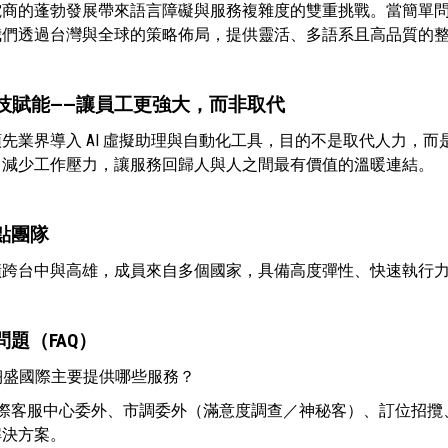
電商的蓬勃發展帶來語言障礙與服務複雜度的雙重挑戰。當簡單
我們透過台灣與全球的策略佈局，提供靈活、多語系且高品質的
 科技賦能——讓員工更強大，而非取代
先業界導入 AI 虛擬助理與自動化工具，目的不是取代人力，
，減少工作壓力，讓服務回歸人與人之間最有價值的溫暖連結。
點團隊
橫跨台中與高雄，成員來自多個國家，具備高度彈性、快速執行
問題（FAQ）
翊盛國際主要提供哪些服務？
國際客服中心委外、市調委外（滿意度調查／神秘客）、訂位招攬
解決方案。