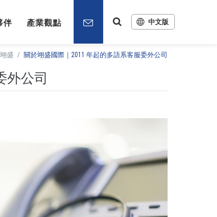
夥伴
產業觀點
中文版
English
日文版
翊盛
/
關於翊盛國際｜2011 年起的多語系客服委外公司
服委外公司