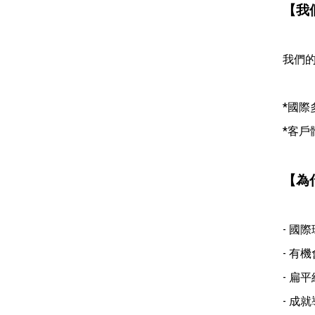
【我
我們
*國際
*客戶
【為
- 國
- 有
- 扁
- 成