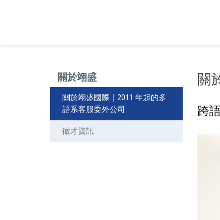
關於翊盛
關
關於翊盛國際｜2011 年起的多
跨
語系客服委外公司
徵才資訊