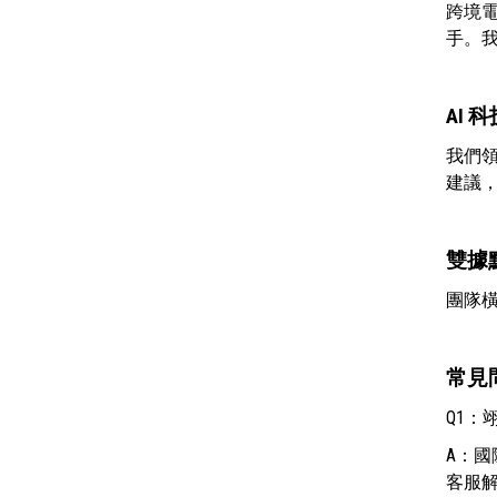
跨境
手。
AI
我們領
建議
雙據
團隊
常見
Q1：
A：
客服