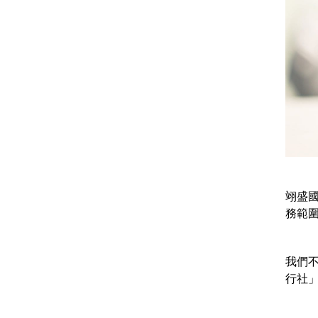
翊盛國際
務範圍
我們不
行社