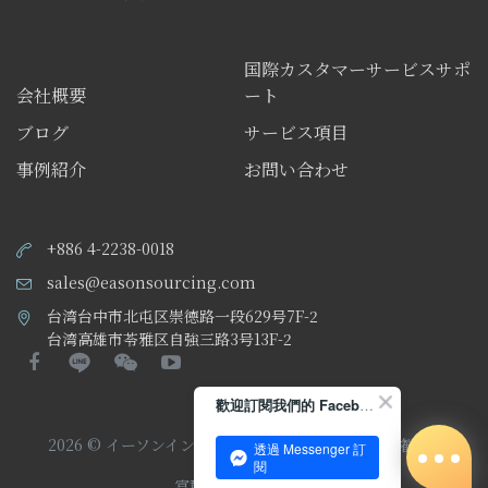
国際カスタマーサービスサポ
会社概要
ート
ブログ
サービス項目
事例紹介
お問い合わせ
+886 4-2238-0018
sales@easonsourcing.com
台湾台中市北屯区崇德路一段629号7F-2
台湾高雄市苓雅区自強三路3号13F-2
歡迎訂閱我們的 Facebook 專頁
2026 © イーソンインターナショナル株式会社
著作権所有
透過 Messenger 訂
閱
富群資訊
サイト設計